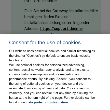
herunter.
Patient
Falls Sie bei der Gateway-Installation Hilfe
benötigen, finden Sie eine
Installationsanleitung unter folgender
Adresse:
https://support.thieme-
compliance.de/
Consent for the use of cookies
1. Öffnen Sie dort im Download-Bereich die
"Dokumente für Administrator*innen".
Our website uses essential cookies and similar technologies
(hereinafter "Cookies”) by default to ensure basic website
2. Klicken Sie dort im Bereich
E-ConsentPro
functions.
We use optional cookies for personalized advertising,
Patient
auf den Link "Installationsanleitung
content, social networks, user analysis and to help us to
Thieme Compliance Gateway und
E-
improve website navigation and our marketing and
ConsentPro mobile
".
performance efforts. By clicking “Accept”, you consent to
the using of optional cookies on your device and the
associated processing of personal data. Your consent is
voluntary, and you can revoke it at any time by clicking the
button at the bottom right of the page. Further details can be
found in our
data protection information
.