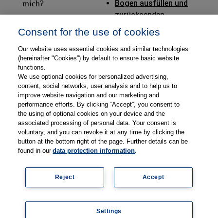
mich?
Bogen ausfüllen und
zurücksenden
Consent for the use of cookies
Ich habe
Fragen zum
Our website uses essential cookies and similar technologies
Webshop wo
(hereinafter "Cookies”) by default to ensure basic website
finde ich Tipps
functions.
We use optional cookies for personalized advertising,
dazu?
content, social networks, user analysis and to help us to
improve website navigation and our marketing and
performance efforts. By clicking “Accept”, you consent to
the using of optional cookies on your device and the
associated processing of personal data. Your consent is
voluntary, and you can revoke it at any time by clicking the
button at the bottom right of the page. Further details can be
found in our
data protection information
.
©
2026
Thieme Compliance GmbH
Impressum
Reject
Accept
Datenschutz
Kontakt
AGB
Newsletter
Settings