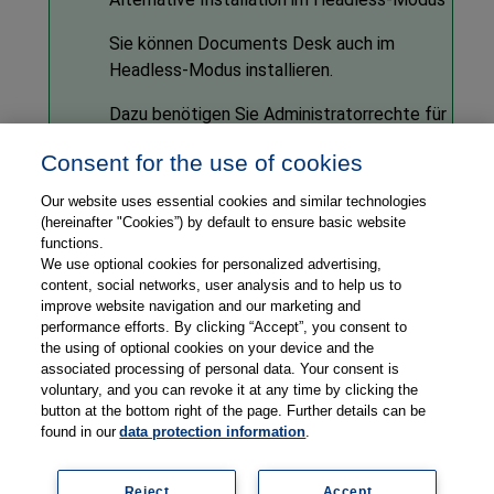
Sie können
Documents Desk
auch im
Headless-Modus installieren.
Dazu benötigen Sie Administratorrechte für
den PC.
Consent for the use of cookies
> Führen Sie dazu die Setup-Datei in der
Our website uses essential cookies and similar technologies
Eingabeaufforderung als Administrator mit
(hereinafter "Cookies”) by default to ensure basic website
den mit den Argumenten
und
/S
functions.
aus.
We use optional cookies for personalized advertising,
/allusers
content, social networks, user analysis and to help us to
Beispiel:
/"
Documents Desk
-
improve website navigation and our marketing and
8.0.0.exe" /S /allusers
performance efforts. By clicking “Accept”, you consent to
the using of optional cookies on your device and the
associated processing of personal data. Your consent is
voluntary, and you can revoke it at any time by clicking the
button at the bottom right of the page. Further details can be
found in our
data protection information
.
©
2026
Thieme Compliance GmbH
Impressum
Reject
Accept